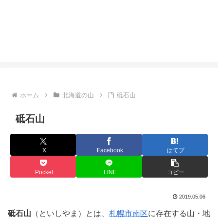
ホーム
北海道の山
砥石山
砥石山
X
Facebook
はてブ
Pocket
LINE
コピー
2019.05.06
砥石山
（といしやま）とは、
札幌市
南区
に存在する山・地