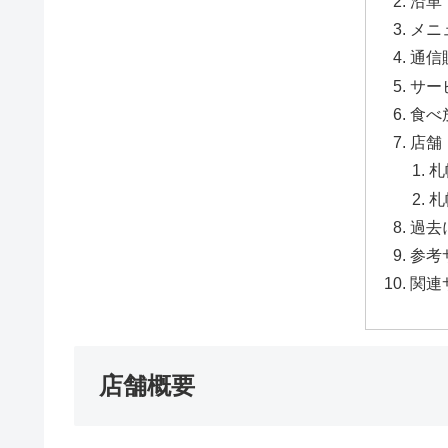
沿革
メニ
通信
サー
食べ
店舗
札
札
過去
参考
関連
店舗概要