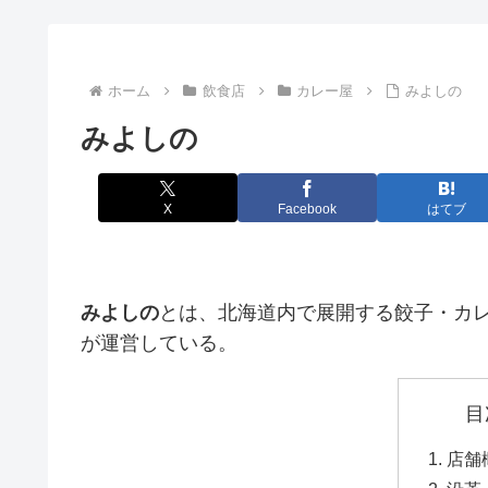
ホーム
飲食店
カレー屋
みよしの
みよしの
X
Facebook
はてブ
みよしの
とは、北海道内で展開する餃子・カ
が運営している。
目
店舗