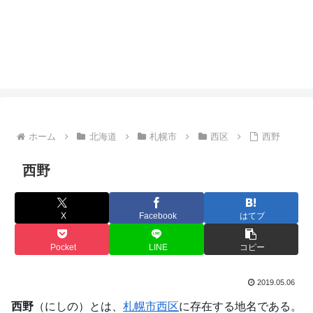
ホーム
北海道
札幌市
西区
西野
西野
X
Facebook
はてブ
Pocket
LINE
コピー
2019.05.06
西野
（にしの）とは、
札幌市
西区
に存在する地名である。