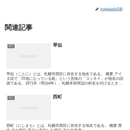
hokkaidoDB
関連記事
琴似
西区
琴似（ことに）とは、札幌市西区に存在する地名である。 概要 アイ
ヌ語で「凹地になっている処」という意味の「コッネイ」が地名の語
源である。1871年（明治4年）、札幌本府周辺の村名を付けるときに
開拓使によって「琴似」と命名された。 JR琴似駅...
西町
西区
西町（にしまち）とは、札幌市西区に存在する地名である。 概要 歴