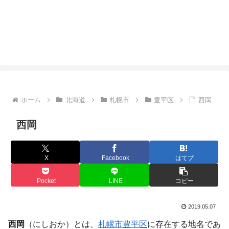
ホーム
北海道
札幌市
豊平区
西岡
西岡
X
Facebook
はてブ
Pocket
LINE
コピー
2019.05.07
西岡
（にしおか）とは、
札幌市
豊平区
に存在する地名であ