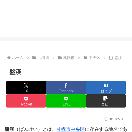
ホーム
北海道
札幌市
中央区
盤渓
盤渓
X
Facebook
はてブ
Pocket
LINE
コピー
2019.05.06
盤渓
（ばんけい）とは、
札幌市
中央区
に存在する地名であ