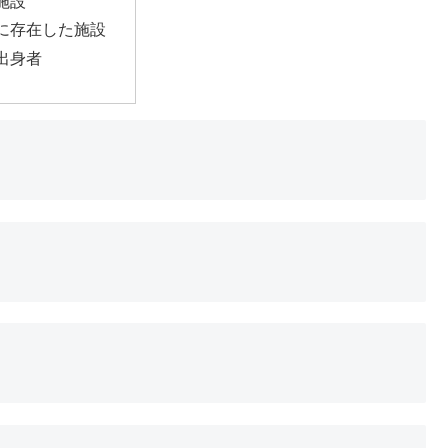
施設
に存在した施設
出身者