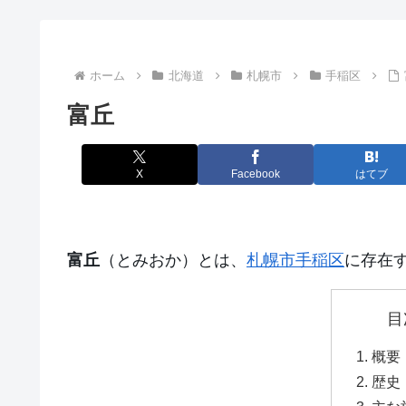
ホーム
北海道
札幌市
手稲区
富丘
X
Facebook
はてブ
富丘
（とみおか）とは、
札幌市
手稲区
に存在
目
概要
歴史