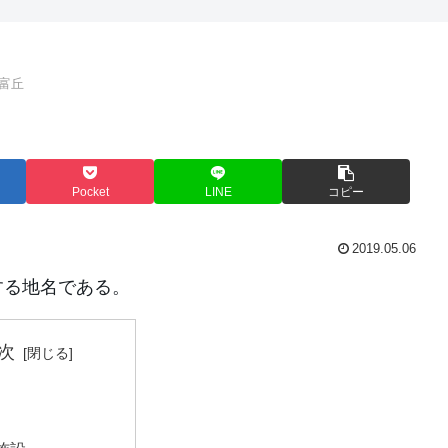
富丘
Pocket
LINE
コピー
2019.05.06
する地名である。
次