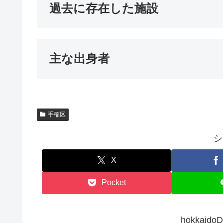
過去に存在した施設
主な出身者
手稲区
シ
X
Pocket
hokkai