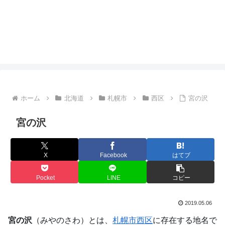
ホーム
北海道
札幌市
西区
宮の沢
宮の沢
X
Facebook
はてブ
Pocket
LINE
コピー
2019.05.06
宮の沢
（みやのさわ）とは、
札幌市
西区
に存在する地名で