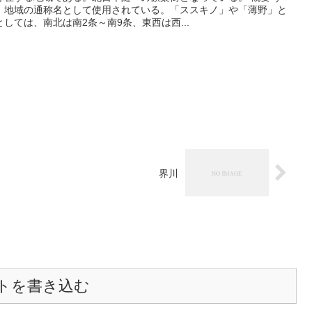
、地域の通称名として使用されている。「ススキノ」や「薄野」と
しては、南北は南2条～南9条、東西は西...
界川
トを書き込む