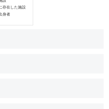
施設
に存在した施設
出身者