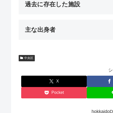
過去に存在した施設
主な出身者
中央区
シ
X
Pocket
hokkai