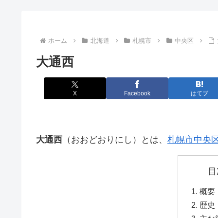
ホーム
北海道
札幌市
中央区
大通西
X
Facebook
はてブ
大通西
（おおどおりにし）とは、
札幌市
中央
目
概要
歴史