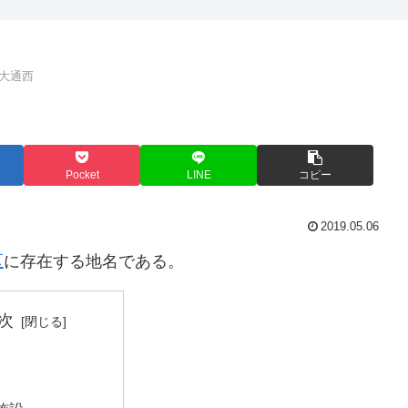
大通西
Pocket
LINE
コピー
2019.05.06
区
に存在する地名である。
次