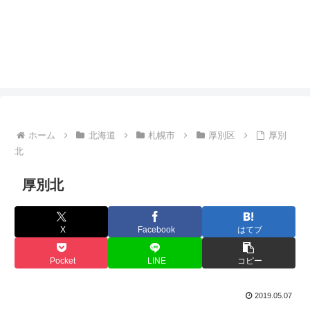
ホーム
北海道
札幌市
厚別区
厚別
北
厚別北
X
Facebook
はてブ
Pocket
LINE
コピー
2019.05.07