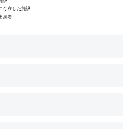
施設
に存在した施設
出身者