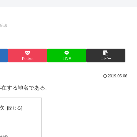
丘珠
Pocket
LINE
コピー
2019.05.06
存在する地名である。
次