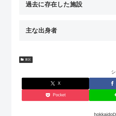
過去に存在した施設
主な出身者
東区
シ
X
Pocket
hokkai