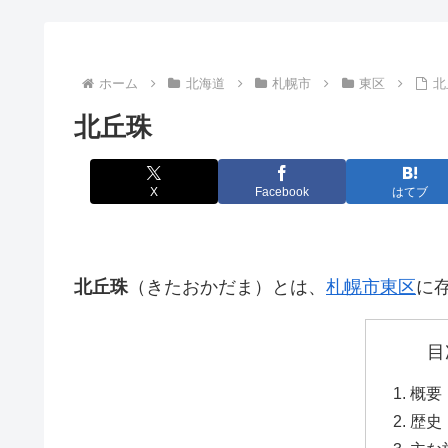
ホーム
北海道
札幌市
東区
北
北丘珠
X
Facebook
はてブ
北丘珠
（きたおかだま）とは、
札幌市
東区
に
目
概要
歴史