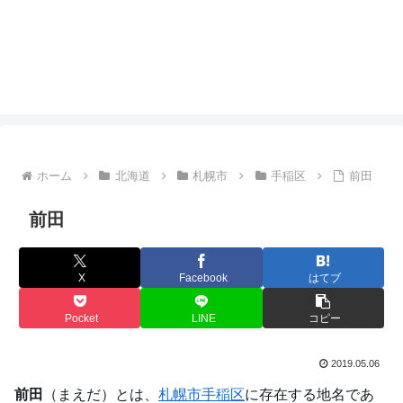
ホーム
北海道
札幌市
手稲区
前田
前田
X
Facebook
はてブ
Pocket
LINE
コピー
2019.05.06
前田
（まえだ）とは、
札幌市
手稲区
に存在する地名であ