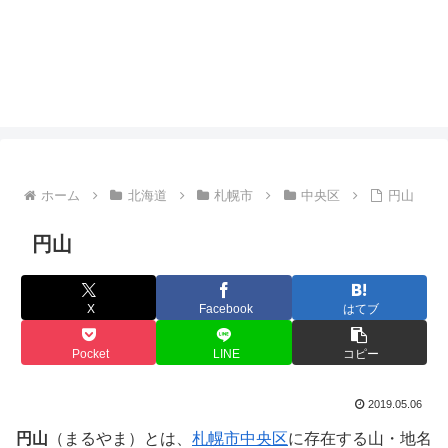
ホーム
北海道
札幌市
中央区
円山
円山
X
Facebook
はてブ
Pocket
LINE
コピー
2019.05.06
円山
（まるやま）とは、
札幌市
中央区
に存在する山・地名