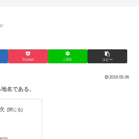
軒
Pocket
LINE
コピー
2019.05.06
る地名である。
次