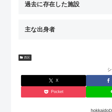
過去に存在した施設
主な出身者
西区
シ
X
Pocket
hokkai