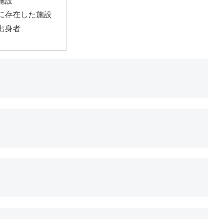
施設
に存在した施設
出身者