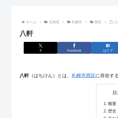
ホーム
北海道
札幌市
西区
八
八軒
X
Facebook
はてブ
八軒
（はちけん）とは、
札幌市
西区
に存在す
目
概要
歴史