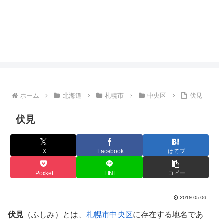
ホーム
北海道
札幌市
中央区
伏見
伏見
X
Facebook
はてブ
Pocket
LINE
コピー
2019.05.06
伏見
（ふしみ）とは、
札幌市
中央区
に存在する地名であ