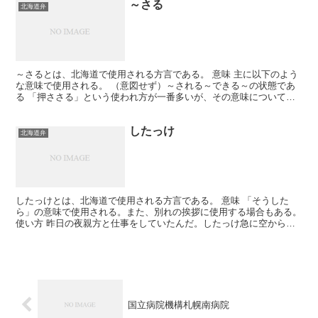
～さる
北海道弁
～さるとは、北海道で使用される方言である。 意味 主に以下のよう
な意味で使用される。 （意図せず）～される～できる～の状態であ
る 「押ささる」という使われ方が一番多いが、その意味について標
準語に直して解説する。 「信号のボタンが押ささった。...
したっけ
北海道弁
したっけとは、北海道で使用される方言である。 意味 「そうした
ら」の意味で使用される。また、別れの挨拶に使用する場合もある。
使い方 昨日の夜親方と仕事をしていたんだ。したっけ急に空から女
の子が降ってきたんだ。 今日はありがとう。したっけね...
国立病院機構札幌南病院