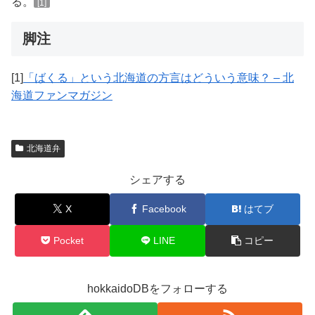
る。
[1]
脚注
[1]
「ばくる」という北海道の方言はどういう意味？ – 北
海道ファンマガジン
北海道弁
シェアする
X
Facebook
はてブ
Pocket
LINE
コピー
hokkaidoDBをフォローする