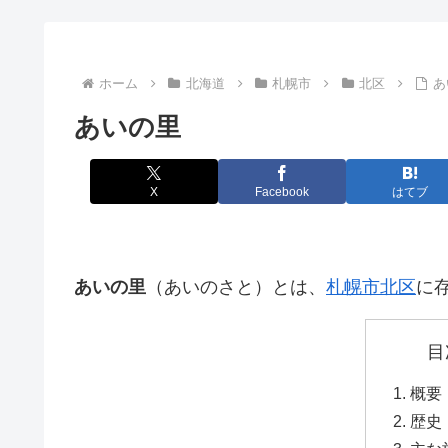
ホーム
北海道
札幌市
北区
あ
あいの里
X
Facebook
はてブ
あいの里
（あいのさと）とは、
札幌市
北区
に
目
概要
歴史