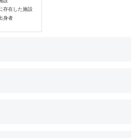
施設
に存在した施設
出身者