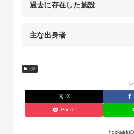
過去に存在した施設
主な出身者
北区
シ
X
Pocket
hokkai